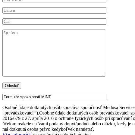
Osobné údaje dotknutých osôb spracúva spoločnosť Medusa Services s
„prevádzkovateľ“).Osobné údaje dotknutých osôb prevádzkovat
2016/679 z 27. apríla 2016 o ochrane fyzických osôb pri spracúvaní
účelom reakcie na Vami podaný dopyt/podnet alebo otázku, kedy je n
má dotknutá osoba právo kedykoľvek namietať.
Viac informácií
o spracúvaní osobných údajov.