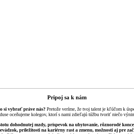
Pripoj sa k nám
o si vybrať práve nás?
Pretože veríme, že tvoj talent je kľúčom k úsp
use oceňujeme kolegov, ktorí s nami zdieľajú túžbu tvoriť niečo výni
totu dohodnutej mzdy, príspevok na ubytovanie, rôznorodé konce
evádzok, príležitosti na kariérny rast a zmenu, možnosti aj pre zač