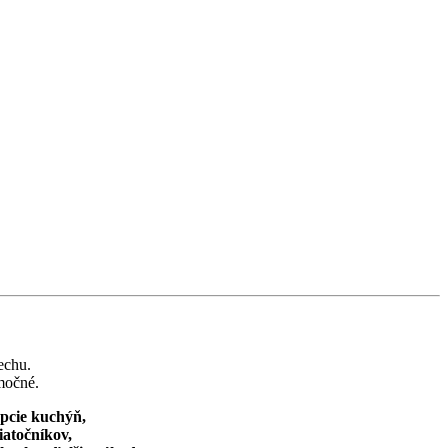
echu.
močné.
pcie kuchýň,
iatočníkov,