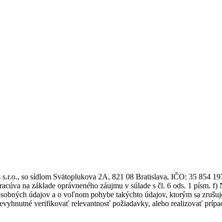
.r.o., so sídlom Svätoplukova 2A, 821 08 Bratislava, IČO: 35 854 19
eľ spracúva na základe oprávneného záujmu v súlade s čl. 6 od
 osobných údajov a o voľnom pohybe takýchto údajov, ktorým sa zrušuj
evyhnutné verifikovať relevantnosť požiadavky, alebo realizovať príp