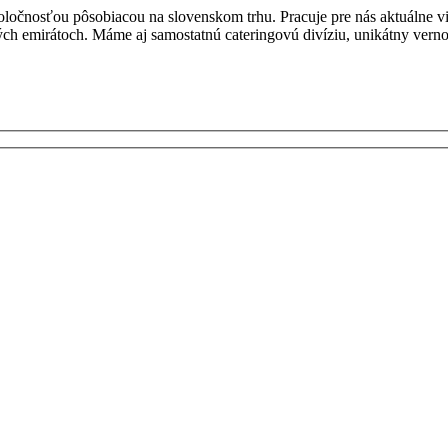
oločnosťou pôsobiacou na slovenskom trhu. Pracuje pre nás aktuálne v
ých emirátoch. Máme aj samostatnú cateringovú divíziu, unikátny vern