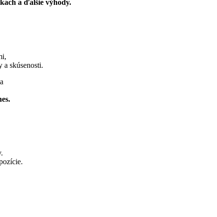
kach a ďalšie výhody.
i,
 a skúsenosti.
ka
nes.
.
pozície.