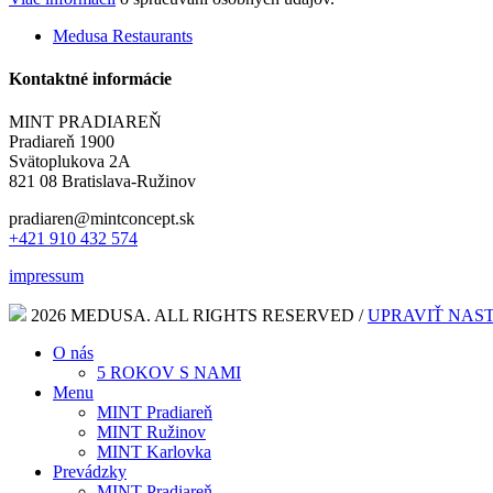
Medusa Restaurants
Kontaktné informácie
MINT PRADIAREŇ
Pradiareň 1900
Svätoplukova 2A
821 08 Bratislava-Ružinov
pradiaren@mintconcept.sk
+421 910 432 574
impressum
2026 MEDUSA. ALL RIGHTS RESERVED /
UPRAVIŤ NAS
O nás
5 ROKOV S NAMI
Menu
MINT Pradiareň
MINT Ružinov
MINT Karlovka
Prevádzky
MINT Pradiareň