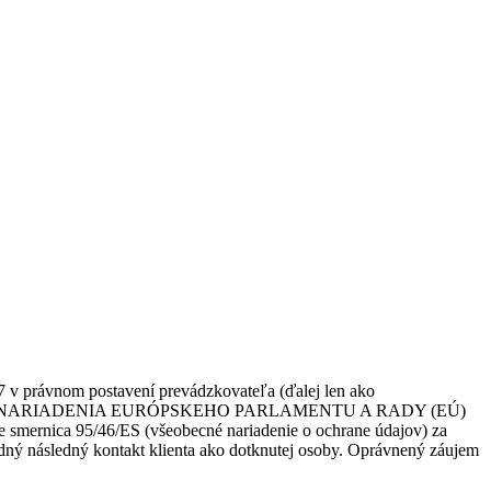
7 v právnom postavení prevádzkovateľa (ďalej len ako
s. 1 písm. f) NARIADENIA EURÓPSKEHO PARLAMENTU A RADY (EÚ)
e smernica 95/46/ES (všeobecné nariadenie o ochrane údajov) za
adný následný kontakt klienta ako dotknutej osoby. Oprávnený záujem