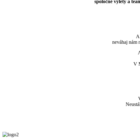
spoločné výlety a te
A
neváhaj nám 
A
V M
Neustál