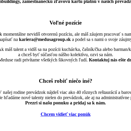
ambuildingy, zamestnaneckú zľavovú kartu platnú v našich prevádz
Voľné pozície
k momentálne nevidíš otvorenú pozíciu, ale máš záujem pracovať s nam
napísať na
kariera@medusagroup.sk
a podel sa s nami o svoje záujmy
k máš talent a vidíš sa na pozícii kuchár/ka, čašník/čka alebo barman/
a chceš byť súčasťou nášho kolektívu, ozvi sa nám.
eduse radi privítame všetkých šikovných ľudí.
Kontaktuj nás ešte d
Chceš robiť niečo iné?
V našej rodine prevádzok nájdeš viac ako 40 rôznych reštaurácií a barov
e hľadáme nové talenty nielen do prevádzok, ale aj na administratívne 
Prezri si našu ponuku a pridaj sa k nám.
Chcem vidieť viac ponúk