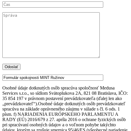
Osobné údaje dotknutých osôb spracúva spoločnosť Medusa
Services s.r.o., so sídlom Svätoplukova 2A, 821 08 Bratislava, IČO:
35 854 197 v právnom postavení prevádzkovateľa (ďalej len ako
„prevádzkovateľ“).Osobné údaje dotknutých osôb prevádzkovateľ
spracúva na základe oprávneného záujmu v súlade s čl. 6 ods. 1
písm. f) NARIADENIA EURÓPSKEHO PARLAMENTU A
RADY (EÚ) 2016/679 z 27. apríla 2016 o ochrane fyzických osôb
pri spracúvaní osobných údajov a o voľnom pohybe takýchto
údajov, ktorým sa zrušuje smernica 95/46/ES (všeobecné nariadenie