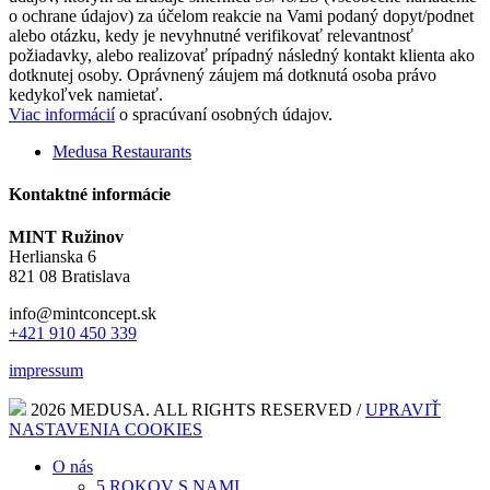
o ochrane údajov) za účelom reakcie na Vami podaný dopyt/podnet
alebo otázku, kedy je nevyhnutné verifikovať relevantnosť
požiadavky, alebo realizovať prípadný následný kontakt klienta ako
dotknutej osoby. Oprávnený záujem má dotknutá osoba právo
kedykoľvek namietať.
Viac informácií
o spracúvaní osobných údajov.
Medusa Restaurants
Kontaktné informácie
MINT Ružinov
Herlianska 6
821 08 Bratislava
info@mintconcept.sk
+421 910 450 339
impressum
2026 MEDUSA. ALL RIGHTS RESERVED /
UPRAVIŤ
NASTAVENIA COOKIES
O nás
5 ROKOV S NAMI